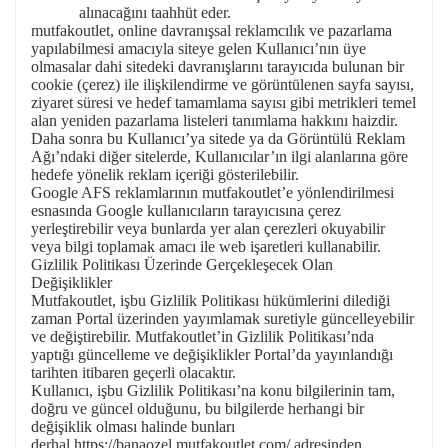
alınacağını taahhüt eder.
mutfakoutlet, online davranışsal reklamcılık ve pazarlama
yapılabilmesi amacıyla siteye gelen Kullanıcı’nın üye
olmasalar dahi sitedeki davranışlarını tarayıcıda bulunan bir
cookie (çerez) ile ilişkilendirme ve görüntülenen sayfa sayısı,
ziyaret süresi ve hedef tamamlama sayısı gibi metrikleri temel
alan yeniden pazarlama listeleri tanımlama hakkını haizdir.
Daha sonra bu Kullanıcı’ya sitede ya da Görüntülü Reklam
Ağı’ndaki diğer sitelerde, Kullanıcılar’ın ilgi alanlarına göre
hedefe yönelik reklam içeriği gösterilebilir.
Google AFS reklamlarının mutfakoutlet’e yönlendirilmesi
esnasında Google kullanıcıların tarayıcısına çerez
yerleştirebilir veya bunlarda yer alan çerezleri okuyabilir
veya bilgi toplamak amacı ile web işaretleri kullanabilir.
Gizlilik Politikası Üzerinde Gerçekleşecek Olan
Değişiklikler
Mutfakoutlet, işbu Gizlilik Politikası hükümlerini dilediği
zaman Portal üzerinden yayımlamak suretiyle güncelleyebilir
ve değiştirebilir. Mutfakoutlet’in Gizlilik Politikası’nda
yaptığı güncelleme ve değişiklikler Portal’da yayınlandığı
tarihten itibaren geçerli olacaktır.
Kullanıcı, işbu Gizlilik Politikası’na konu bilgilerinin tam,
doğru ve güncel olduğunu, bu bilgilerde herhangi bir
değişiklik olması halinde bunları
derhal
https://banaozel.mutfakoutlet.com/
adresinden