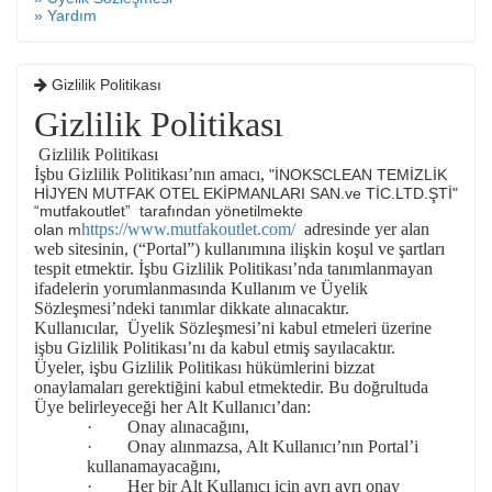
» Yardım
Gizlilik Politikası
Gizlilik Politikası
Gizlilik Politikası
İşbu Gizlilik Politikası’nın amacı,
"İNOKSCLEAN TEMİZLİK
HİJYEN MUTFAK OTEL EKİPMANLARI SAN.ve TİC.LTD.ŞTİ"
“mutfakoutlet”
tarafından yönetilmekte
https://www.mutfakoutlet.com/
adresinde yer alan
olan m
web sitesinin, (“
Portal
”) kullanımına ilişkin koşul ve şartları
tespit etmektir. İşbu Gizlilik Politikası’nda tanımlanmayan
ifadelerin yorumlanmasında Kullanım ve Üyelik
Sözleşmesi’ndeki tanımlar dikkate alınacaktır.
Kullanıcılar, Üyelik Sözleşmesi’ni kabul etmeleri üzerine
işbu Gizlilik Politikası’nı da kabul etmiş sayılacaktır.
Üyeler, işbu Gizlilik Politikası hükümlerini bizzat
onaylamaları gerektiğini kabul etmektedir. Bu doğrultuda
Üye belirleyeceği her Alt Kullanıcı’dan:
· Onay alınacağını,
· Onay alınmazsa, Alt Kullanıcı’nın Portal’i
kullanamayacağını,
· Her bir Alt Kullanıcı için ayrı ayrı onay