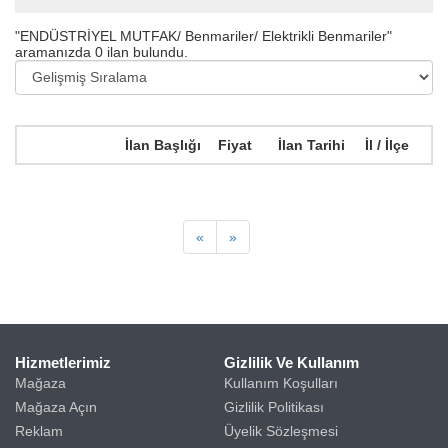
"ENDÜSTRİYEL MUTFAK/ Benmariler/ Elektrikli Benmariler"
aramanızda
0
ilan bulundu.
İlan Başlığı
Fiyat
İlan Tarihi
İl / İlçe
«
»
Hizmetlerimiz
Gizlilik Ve Kullanım
Mağaza
Kullanım Koşulları
Mağaza Açın
Gizlilik Politikası
Reklam
Üyelik Sözleşmesi