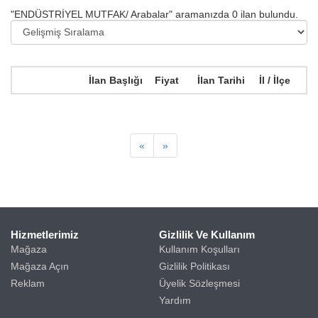
"ENDÜSTRİYEL MUTFAK/ Arabalar"
aramanızda
0
ilan bulundu.
İlan Başlığı
Fiyat
İlan Tarihi
İl / İlçe
«
»
Hizmetlerimiz
Gizlilik Ve Kullanım
Mağaza
Kullanım Koşulları
Mağaza Açın
Gizlilik Politikası
Reklam
Üyelik Sözleşmesi
Yardım